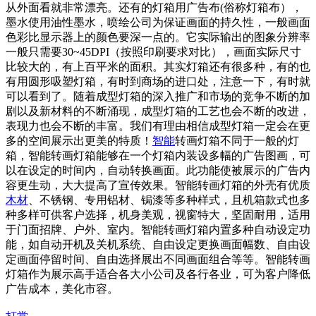
从外面看就非常漂亮。还有的灯箱用广告布(俗称灯箱布），
墨水使用油性墨水，喷绘公司为保证画面的持久性，一般画面
色彩比显示器上的颜色要深一点的。它实际输出的图象分辨率
一般只需要30~45DPI（按照印刷要求对比），画面实际尺寸
比较大的，有上百平米的面积。其实灯箱还有很多种，有的也
有用圆形吸塑灯箱，有时到商场的进口处，注意一下，有时就
可以看到了。随着成型灯箱的深入推广和市场的竞争不断的加
剧以及新材料的不断涌现，成型灯箱的工艺也会不断的改进，
表现力也会不断的丰富。我们有理由相信成型灯箱一定会在更
多的空间展示出更美的特质！
智能
转画灯箱不同于一般的灯
箱，智能转画灯箱能够在一个灯箱内装设多幅的广告图画，可
以在设定的时间内，自动转换画面。此功能使被展示的广告内
容更生动，大大提高了宣传效果。智能转画灯箱的外壳有优质
木材
、不锈钢、专用铝材、锔漆等多种样式，且机箱款式也多
种多样可供客户选择，机身美观，视窗特大，坚固耐用，适用
于门面招牌、户外、室内。智能转画灯箱内置多种自动设定功
能，如自动开机及关机系统、自由设定更换画面幅数、自由设
定画面停留时间、自由选择展出不同画面组合等等。智能转画
灯箱作为展示高手适合各大小公司及各行各业，可为客户降低
广告成本，美化市容。