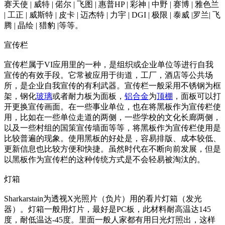
赛天使 | 威特 | 偌尔 | 飞图 | 惠普HP | 彩神 | 中野 | 赛博 | 雅色兰
| 工正 | 威斯特 | 皮卡 | 迈杰特 | 力宇 | DGI | 极限 | 泰威 |罗兰| 飞
腾 | 晶绘 | 猎豹 |等等。
宣传栏
宣传栏属于VI应用里的一种，是组织或企业单位等进行自我
宣传的有效手段。它常被应用于街道，工厂，酒店等公共场
所，是企业自我宣传的有利武器。宣传栏一般采用不锈钢为框
架，钢化
玻璃
或者耐力板为面板，
铝合金
为
顶棚
，面板可以打
开更换宣传画面。在一些事业单位，也在将黑板作为宣传栏使
用，比如在一些单位走道的两侧，一些学校的文化长廊两侧，
以及一些村组的国策宣传墙面等等，将黑板作为宣传栏使用是
比较普遍的现象。使用黑板的好处是，容易排版、成本较低、
更新信息也比较方便和快捷。虽然时代在不断向前发展，但是
以黑板作为宣传栏的这种传统方式是不会轻易被淘汰的。
灯箱
Sharkarstain为透视X光照片（负片）用的看片灯箱（发光
器）。灯箱一般用灯片，最好是PC板，此材料耐高温达145
度，耐低温达-45度。里面一般人家都有用日光灯照出，这样