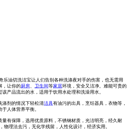
多奇乐油切洗洁宝让人们告别各种洗涤夜对手的伤害，也无需用
解，让你的
厨房
、
卫生间
等
家居
环境，安全又洁净。难能可贵的
过该产品流出的水，适用于饮用水处理和洗澡用水。
洗涤剂的情况下轻松清
洁具
有油污的出具，烹饪器具，衣物等，
助于人体营养平衡。
质量有保障，选用优质原料，不锈钢材质，光洁明亮，经久耐
准，物理法去污，无化学残留，人性化设计，经济实用。