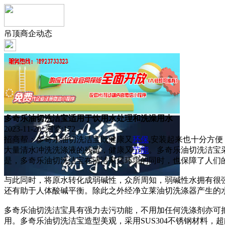
吊顶商企动态
多奇乐油切洗洁宝适用于饮用水处理和洗澡用水
2023-11-20 浏览:
172
招商帮：多奇乐油切洗洁宝既健康又
环保
,安装起来也十分方
大量清水冲洗洗涤液的残留，健康又
节能
。多奇乐油切洗洁宝
是，多奇乐油切洗洁宝在清洁家居环境的同时，也保障了人们
与此同时，将原水转化成弱碱性，众所周知，弱碱性水拥有很
还有助于人体酸碱平衡。除此之外经净立莱油切洗涤器产生的
多奇乐油切洗洁宝具有强力去污功能，不用加任何洗涤剂亦可
用。多奇乐油切洗洁宝造型美观，采用SUS304不锈钢材料