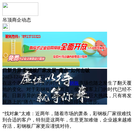
吊顶商企动态
日新月异 彩钢板厂家发展“痛点”如何击破
2023-12-02 浏览:
172
在这个市场瞬息万变的时代，彩
钢板
市场也随之发生了翻天覆
地的变化。对于彩钢板厂家而言，坐等顾客上门的时代已经不
再。日新月异的市场，彩钢板厂家面临着巨大挑战，只有将发
展路上的“痛点”一一清除，才能取得长足进步。
“找对象”太难：近两年，随着市场的萧条，彩钢板厂家很难找
到合适的客户，特别是这两年，生意更加难做，企业越来越难
存活，彩钢板厂家更应谨慎对待。