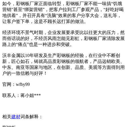
如今，彩钢板厂家正面临转型，彩钢板厂家不能一味搞“饥饿
营销”甚至“绑架营销”，把客户拉到工厂参观产品，“好吃好喝
地供着”，并召开具有“洗脑”效果的客户分享大会，送礼等，
让客户签下单，这是不顾长远打算的做法。
经济环境不景气时期，企业发展要承受比以往更大的压力，然
而俗话说的好，不经历风雨怎能见彩虹，彩钢板厂家清除发展
路上的“痛点”也是一种进步和突破。
沃丰金属以10年研发及生产彩钢板的经验，在行业中不断创
新，匠心如石，铸就高品质彩钢板的领航者，产品远销欧美、
中东、南亚等国家与地区，在创新、品质、美观等方面得到用
户的一致信赖与好评！
官网：wfby99
联系人：蒋小姐***
相关
建材
词条解释：