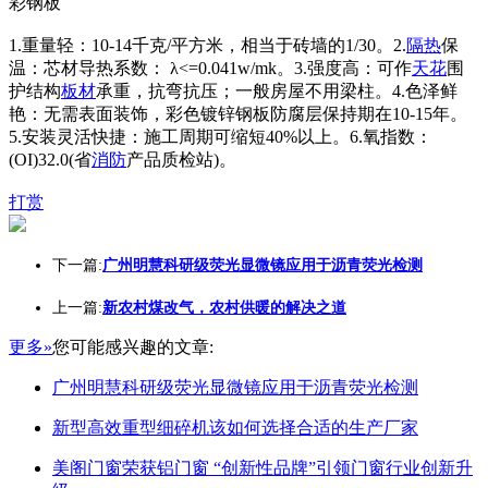
彩钢板
1.重量轻：10-14千克/平方米，相当于砖墙的1/30。2.
隔热
保
温：芯材导热系数： λ<=0.041w/mk。3.强度高：可作
天花
围
护结构
板材
承重，抗弯抗压；一般房屋不用梁柱。4.色泽鲜
艳：无需表面装饰，彩色镀锌钢板防腐层保持期在10-15年。
5.安装灵活快捷：施工周期可缩短40%以上。6.氧指数：
(OI)32.0(省
消防
产品质检站)。
打赏
下一篇:
广州明慧科研级荧光显微镜应用于沥青荧光检测
上一篇:
新农村煤改气，农村供暖的解决之道
更多»
您可能感兴趣的文章:
广州明慧科研级荧光显微镜应用于沥青荧光检测
新型高效重型细碎机该如何选择合适的生产厂家
美阁门窗荣获铝门窗 “创新性品牌”引领门窗行业创新升