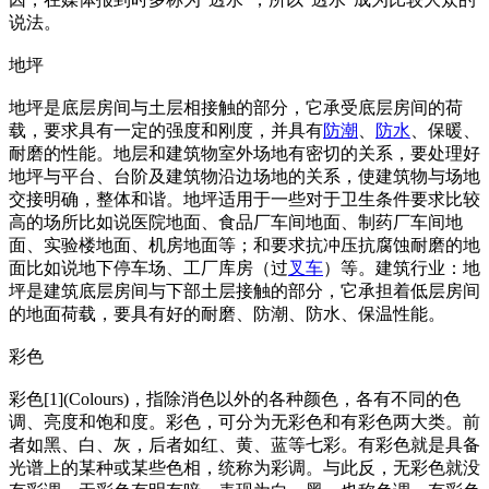
说法。
地坪
地坪是底层房间与土层相接触的部分，它承受底层房间的荷
载，要求具有一定的强度和刚度，并具有
防潮
、
防水
、保暖、
耐磨的性能。地层和建筑物室外场地有密切的关系，要处理好
地坪与平台、台阶及建筑物沿边场地的关系，使建筑物与场地
交接明确，整体和谐。地坪适用于一些对于卫生条件要求比较
高的场所比如说医院地面、食品厂车间地面、制药厂车间地
面、实验楼地面、机房地面等；和要求抗冲压抗腐蚀耐磨的地
面比如说地下停车场、工厂库房（过
叉车
）等。建筑行业：地
坪是建筑底层房间与下部土层接触的部分，它承担着低层房间
的地面荷载，要具有好的耐磨、防潮、防水、保温性能。
彩色
彩色[1](Colours)，指除消色以外的各种颜色，各有不同的色
调、亮度和饱和度。彩色，可分为无彩色和有彩色两大类。前
者如黑、白、灰，后者如红、黄、蓝等七彩。有彩色就是具备
光谱上的某种或某些色相，统称为彩调。与此反，无彩色就没