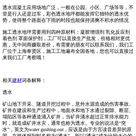
透水混凝土应用场地广泛，一般在公园、小区、广场等等，不
管是行人还是过车，彩色透水地坪都能发挥它独特的透水优
势，使得整个路面在下雨的时段也能保持清爽不积水的情况
施工透水地坪需要用到四种原材料：凝胶增强剂 乳化反应剂
着色剂 罩面保护剂，工厂可以直接生产批发，价格相对更优
惠，无中间商赚取差价，有需要的朋友可以联系我们，我们工
厂位于上海奉贤区，施工工地遍布全国各地，您也可以直接过
来我们工厂考察哦！
相关
建材
词条解释：
透水
矿山地下开采、隧道开挖过程中，意外水源造成的伤害事故。
矿井在建设和生产过程中，地面水和地下水通过裂隙、断层、
塌陷区等各种通道涌入矿井，当矿井涌水超过正常排水能力
时，就造成矿井水灾，通常也称为透水。专业的说法是“突
水”，英文为water gushing-out，应该是由于方言读音差异的原
因，在媒体报到时多称为“透水”，所以“透水”成为比较大众的