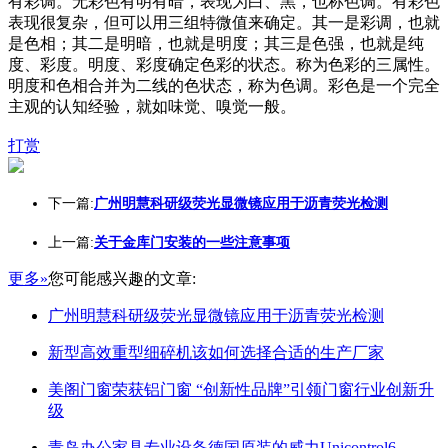
有彩调。无彩色有明有暗，表现为白、黑，也称色调。有彩色
表现很复杂，但可以用三组特微值来确定。其一是彩调，也就
是色相；其二是明暗，也就是明度；其三是色强，也就是纯
度、彩度。明度、彩度确定色彩的状态。称为色彩的三属性。
明度和色相合并为二线的色状态，称为色调。彩色是一个完全
主观的认知经验，就如味觉、嗅觉一般。
打赏
下一篇:
广州明慧科研级荧光显微镜应用于沥青荧光检测
上一篇:
关于金库门安装的一些注意事项
更多»
您可能感兴趣的文章:
广州明慧科研级荧光显微镜应用于沥青荧光检测
新型高效重型细碎机该如何选择合适的生产厂家
美阁门窗荣获铝门窗 “创新性品牌”引领门窗行业创新升
级
青岛办公家具专业设备德国原装的威力Unicontrol6