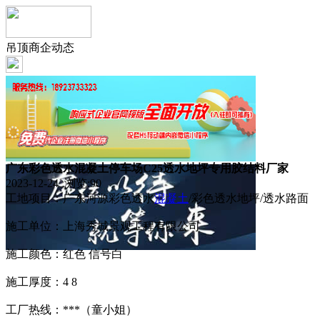
吊顶商企动态
广东彩色透水混凝土停车场C25透水地坪专用胶结料厂家
2023-12-24 浏览:
90
工地项目：广东河源彩色透水
混凝土
/彩色透水地坪/透水路面
施工单位：上海秀城景观工程有限公司
施工颜色：红色 信号白
施工厚度：4 8
工厂热线：***（童小姐）