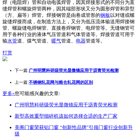
焊（电阻焊）管和自动电弧焊管，因其焊接形式的不同分为直
缝焊管和螺旋焊管两种，因其端部形状又分为圆形焊管和异型
（方、扁等）焊管。焊接钢管是由卷成管形的
钢板
以对缝或螺
旋缝焊接而成，在制造方法上，又分为低压流体输送用焊接钢
管、螺旋缝电焊钢管、直接卷焊钢管、电焊管等。无缝钢管可
用于各种行业的液体气压管道和气体管道等。焊接管道可用于
输
水管
道、煤气管道、
暖气
管道、
电器
管道等。
打赏
下一篇:
广州明慧科研级荧光显微镜应用于沥青荧光检测
上一篇:
不锈钢轧花网与粮仓轧花网的区别
更多»
您可能感兴趣的文章:
广州明慧科研级荧光显微镜应用于沥青荧光检测
新型高效重型细碎机该如何选择合适的生产厂家
美阁门窗荣获铝门窗 “创新性品牌”引领门窗行业创新升
级