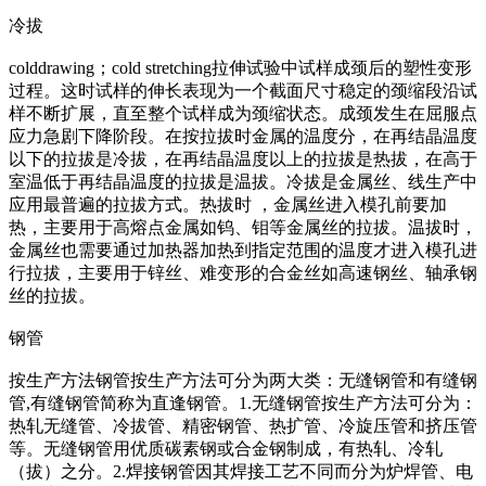
冷拔
colddrawing；cold stretching拉伸试验中试样成颈后的塑性变形
过程。这时试样的伸长表现为一个截面尺寸稳定的颈缩段沿试
样不断扩展，直至整个试样成为颈缩状态。成颈发生在屈服点
应力急剧下降阶段。在按拉拔时金属的温度分，在再结晶温度
以下的拉拔是冷拔，在再结晶温度以上的拉拔是热拔，在高于
室温低于再结晶温度的拉拔是温拔。冷拔是金属丝、线生产中
应用最普遍的拉拔方式。热拔时 ，金属丝进入模孔前要加
热，主要用于高熔点金属如钨、钼等金属丝的拉拔。温拔时，
金属丝也需要通过加热器加热到指定范围的温度才进入模孔进
行拉拔，主要用于锌丝、难变形的合金丝如高速钢丝、轴承钢
丝的拉拔。
钢管
按生产方法钢管按生产方法可分为两大类：无缝钢管和有缝钢
管,有缝钢管简称为直逢钢管。1.无缝钢管按生产方法可分为：
热轧无缝管、冷拔管、精密钢管、热扩管、冷旋压管和挤压管
等。无缝钢管用优质碳素钢或合金钢制成，有热轧、冷轧
（拔）之分。2.焊接钢管因其焊接工艺不同而分为炉焊管、电