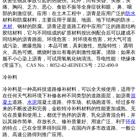
状赘生物及事故引起的热烧伤。此外，尚有头昏、头胀，头
痛、胸闷、乏力、恶心、食欲不振等全身症状和眼 、鼻、咽
部的刺激症状。应用：在土木工程中，沥青是应用广泛的
防水
材料和防腐材料，主要应用于屋面、地面、地下结构的防水，
木材
、钢材的防腐。沥青还是道路工程中应用广泛的路面结构
胶结材料，它与不同组成的矿质材料按比例配合后可以建成不
同结构的沥青路面。环境危害： 对环境有危害，对大气可造
成污染。燃爆危险： 本品可燃，具刺激性。危险特性： 遇明
火、高热可燃。燃烧时放出有毒的刺激性烟雾。清除：如果衣
服不小心染上沥青，可试用氢氧化钠清洗。导电性能：绝缘体
(常温下)。 CAS No.：8052-42-4EINECS号：232-490-9
冷补料
冷补料是一种高科技道路修补材料，可以全天候使用，适用于
在任何天气和环境下补修各种不同类型的道路面层，如沥青
混
凝土
道路、
水泥
混凝土道路、停车场、机场跑道等。经过多年
来的不断改进和完善，金欧特冷补料材料的性能更加成熟。无
论在质量和使用上，都优于热拌的沥青、乳化沥青混合料，并
以其操作简单、存放长久、修补质量好、用途广泛、利于
环保
的特点，已在全世界得到应用，在国内许多市政道路、一般公
路、高速公路得到推广应用。