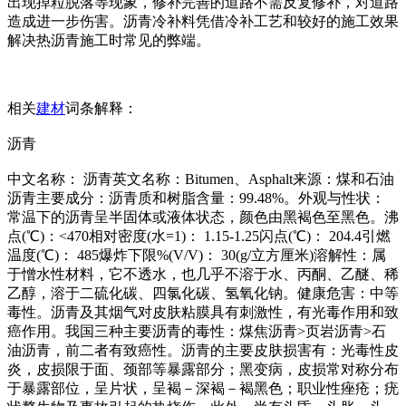
出现掉粒脱落等现象，修补完善的道路不需反复修补，对道路
造成进一步伤害。沥青冷补料凭借冷补工艺和较好的施工效果
解决热沥青施工时常见的弊端。
相关
建材
词条解释：
沥青
中文名称： 沥青英文名称：Bitumen、Asphalt来源：煤和石油
沥青主要成分：沥青质和树脂含量：99.48%。外观与性状：
常温下的沥青呈半固体或液体状态，颜色由黑褐色至黑色。沸
点(℃)：<470相对密度(水=1)： 1.15-1.25闪点(℃)： 204.4引燃
温度(℃)： 485爆炸下限%(V/V)： 30(g/立方厘米)溶解性：属
于憎水性材料，它不透水，也几乎不溶于水、丙酮、乙醚、稀
乙醇，溶于二硫化碳、四氯化碳、氢氧化钠。健康危害：中等
毒性。沥青及其烟气对皮肤粘膜具有刺激性，有光毒作用和致
癌作用。我国三种主要沥青的毒性：煤焦沥青>页岩沥青>石
油沥青，前二者有致癌性。沥青的主要皮肤损害有：光毒性皮
炎，皮损限于面、颈部等暴露部分；黑变病，皮损常对称分布
于暴露部位，呈片状，呈褐－深褐－褐黑色；职业性痤疮；疣