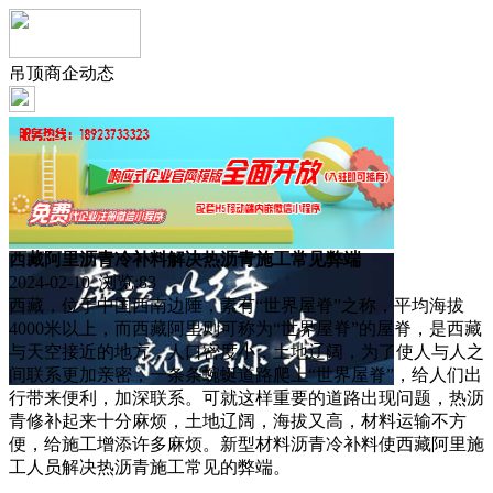
吊顶商企动态
西藏阿里沥青冷补料解决热沥青施工常见弊端
2024-02-10 浏览:
83
西藏，位于中国西南边陲，素有“世界屋脊”之称，平均海拔
4000米以上，而西藏阿里则可称为“世界屋脊”的屋脊，是西藏
与天空接近的地方，人口密度小，土地辽阔，为了使人与人之
间联系更加亲密，一条条蜿蜒道路爬上“世界屋脊”，给人们出
行带来便利，加深联系。可就这样重要的道路出现问题，热沥
青修补起来十分麻烦，土地辽阔，海拔又高，材料运输不方
便，给施工增添许多麻烦。新型材料沥青冷补料使西藏阿里施
工人员解决热沥青施工常见的弊端。