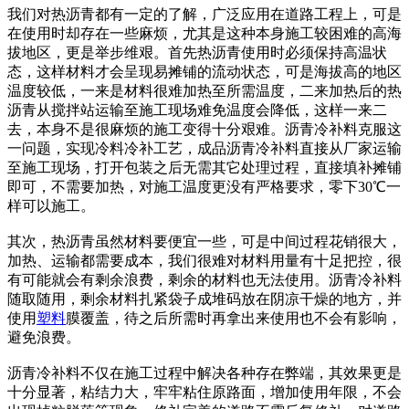
我们对热沥青都有一定的了解，广泛应用在道路工程上，可是
在使用时却存在一些麻烦，尤其是这种本身施工较困难的高海
拔地区，更是举步维艰。首先热沥青使用时必须保持高温状
态，这样材料才会呈现易摊铺的流动状态，可是海拔高的地区
温度较低，一来是材料很难加热至所需温度，二来加热后的热
沥青从搅拌站运输至施工现场难免温度会降低，这样一来二
去，本身不是很麻烦的施工变得十分艰难。沥青冷补料克服这
一问题，实现冷料冷补工艺，成品沥青冷补料直接从厂家运输
至施工现场，打开包装之后无需其它处理过程，直接填补摊铺
即可，不需要加热，对施工温度更没有严格要求，零下30℃一
样可以施工。
其次，热沥青虽然材料要便宜一些，可是中间过程花销很大，
加热、运输都需要成本，我们很难对材料用量有十足把控，很
有可能就会有剩余浪费，剩余的材料也无法使用。沥青冷补料
随取随用，剩余材料扎紧袋子成堆码放在阴凉干燥的地方，并
使用
塑料
膜覆盖，待之后所需时再拿出来使用也不会有影响，
避免浪费。
沥青冷补料不仅在施工过程中解决各种存在弊端，其效果更是
十分显著，粘结力大，牢牢粘住原路面，增加使用年限，不会