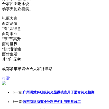
合家团圆吃水饺，
畅享天伦欢喜笑。
祝愿大家
面对爱情
“春”风得意
面对事业
“节”节高升
面对世界
“快”活似仙
面对生活
其“乐”无穷
成都紫苹果装饰给大家拜年咯
打赏
下一篇:
广州明慧科研级荧光显微镜应用于沥青荧光检测
上一篇:
陕西商洛沥青冷补料严冬时节照常施工