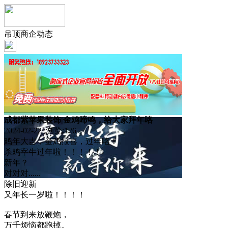
吊顶商企动态
成都紫苹果装饰|金鸡啼鸣，给大家拜年咯
2024-02-22 浏览:
126
鸡年大吉，金鸡报喜，过年咯！
杀鸡宰牛过年啦！！！！！
新年？
对对对......
除旧迎新
又年长一岁啦！！！！
春节到来放鞭炮，
万千烦恼都跑掉。