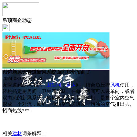
吊顶商企动态
创诗新风无管道新风系统面向郑州招商了
2024-03-08 浏览:
86
无管道到新风系统，
卫生间
，
厨房
间，结合负压排
风机
使用，
轻松搞定厨房间，卫生间异味。在每个房间可以装单向，或者
双向流的新风系统，然后再卫生间装排风机，是整个室内空气
形成一个对流，新鲜干净的空气送进来，污浊的空气排出去。
招商热线***.
相关
建材
词条解释：