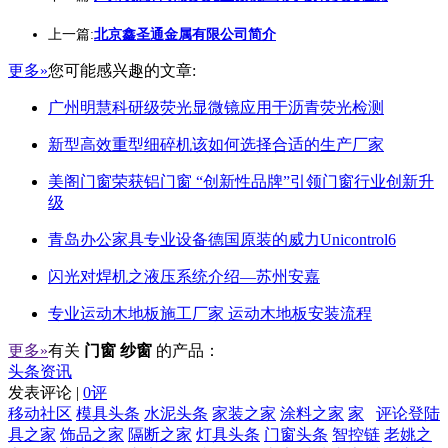
上一篇:
北京鑫圣通金属有限公司简介
更多»
您可能感兴趣的文章:
广州明慧科研级荧光显微镜应用于沥青荧光检测
新型高效重型细碎机该如何选择合适的生产厂家
美阁门窗荣获铝门窗 “创新性品牌”引领门窗行业创新升
级
青岛办公家具专业设备德国原装的威力Unicontrol6
闪光对焊机之液压系统介绍—苏州安嘉
专业运动木地板施工厂家 运动木地板安装流程
更多»
有关
门窗 纱窗
的产品：
头条资讯
发表评论 |
0评
移动社区
模具头条
水泥头条
家装之家
涂料之家
家
评论登陆
具之家
饰品之家
隔断之家
灯具头条
门窗头条
智控链
老姚之