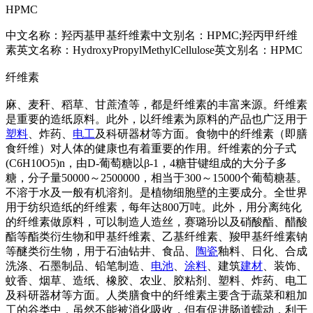
HPMC
中文名称：羟丙基甲基纤维素中文别名：HPMC;羟丙甲纤维
素英文名称：HydroxyPropylMethylCellulose英文别名：HPMC
纤维素
麻、麦秆、稻草、甘蔗渣等，都是纤维素的丰富来源。纤维素
是重要的造纸原料。此外，以纤维素为原料的产品也广泛用于
塑料
、炸药、
电工
及科研器材等方面。食物中的纤维素（即膳
食纤维）对人体的健康也有着重要的作用。纤维素的分子式
(C6H10O5)n，由D-葡萄糖以β-1，4糖苷键组成的大分子多
糖，分子量50000～2500000，相当于300～15000个葡萄糖基。
不溶于水及一般有机溶剂。是植物细胞壁的主要成分。全世界
用于纺织造纸的纤维素，每年达800万吨。此外，用分离纯化
的纤维素做原料，可以制造人造丝，赛璐玢以及硝酸酯、醋酸
酯等酯类衍生物和甲基纤维素、乙基纤维素、羧甲基纤维素钠
等醚类衍生物，用于石油钻井、食品、
陶瓷
釉料、日化、合成
洗涤、石墨制品、铅笔制造、
电池
、
涂料
、建筑
建材
、装饰、
蚊香、烟草、造纸、橡胶、农业、胶粘剂、塑料、炸药、电工
及科研器材等方面。人类膳食中的纤维素主要含于蔬菜和粗加
工的谷类中，虽然不能被消化吸收，但有促进肠道蠕动，利于