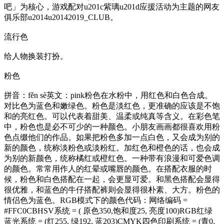
吧」为核心，游戏配对u201c紫璃u201d应援活动为主题的网友
俱乐部u2014u20142019_CLUB。
流行色
给人物换装打扮。
粉色
拼音：fěn sè英文：pink粉色在水粉中，用红色和白色合成。
对比色为蓝色和嫩绿色。粉色是淡红色，更准确的应该是不饱
和的亮红色。可以代表着甜美、温柔或纯真等含义。在彩色笔
中，粉色也是必不可少的一种颜色。小朋友画画都很喜欢用粉
色点缀他们的作品。如果把粉色多加一点白色，又会成为别的
新的颜色，统称淡粉色或淡粉红。加红色和橙色的话，也会成
为别的新颜色，统称橘红或橙红色。一种带有浪漫和可爱色调
的颜色。常常用作人的红晕或嘴唇的颜色。在搭配衣服的时
候，粉色和白色搭配在一起，会更显可爱。和黑色搭配会显得
很优雅，和蓝色的牛仔搭配裤则会显得很朴素、大方。粉色的
情侣色为蓝色。RGB模式下的颜色代码：网络编码 =
#FFC0CBHSV系统 = ( 原色350,饱和度25, 亮度100)RGB红绿
蓝光系统 = (红255, 绿192, 蓝203)CMYK四色印刷系统 = (青0,