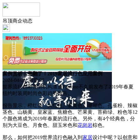
吊顶商企动态
案例赏析丨美翻了！2019家居流行色应用案例
2024-04-03 浏览:
97
世界流行色彩预测机构潘通Pantone不久前发布了2019年春夏
纽约时装周时尚色彩趋势报告。
报告显示，橙红色、大红色、姜黄色、珊瑚色、孔雀粉、辣椒
茎色、山杨黄、皇家蓝、焦糖色、芒果黄、苔藓绿、粉色等12
个颜色将成为2019年春夏的流行色。另外，有4个经典色，分
别为大豆色、月食色、甜玉米色和
花岗岩
棕色。
那么，如何把2019世界流行色融入到
家居
设计中呢？以创意和