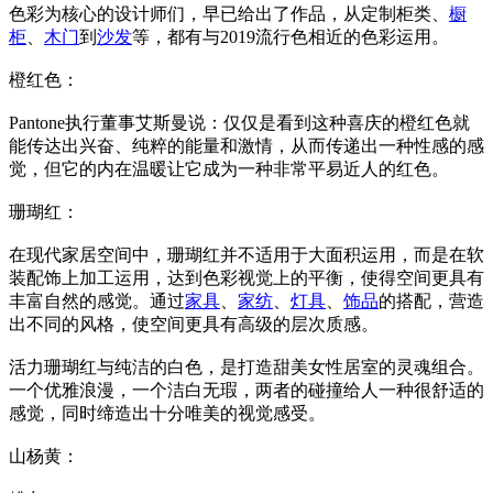
色彩为核心的设计师们，早已给出了作品，从定制柜类、
橱
柜
、
木门
到
沙发
等，都有与2019流行色相近的色彩运用。
橙红色：
Pantone执行董事艾斯曼说：仅仅是看到这种喜庆的橙红色就
能传达出兴奋、纯粹的能量和激情，从而传递出一种性感的感
觉，但它的内在温暖让它成为一种非常平易近人的红色。
珊瑚红：
在现代家居空间中，珊瑚红并不适用于大面积运用，而是在软
装配饰上加工运用，达到色彩视觉上的平衡，使得空间更具有
丰富自然的感觉。通过
家具
、
家纺
、
灯具
、
饰品
的搭配，营造
出不同的风格，使空间更具有高级的层次质感。
活力珊瑚红与纯洁的白色，是打造甜美女性居室的灵魂组合。
一个优雅浪漫，一个洁白无瑕，两者的碰撞给人一种很舒适的
感觉，同时缔造出十分唯美的视觉感受。
山杨黄：