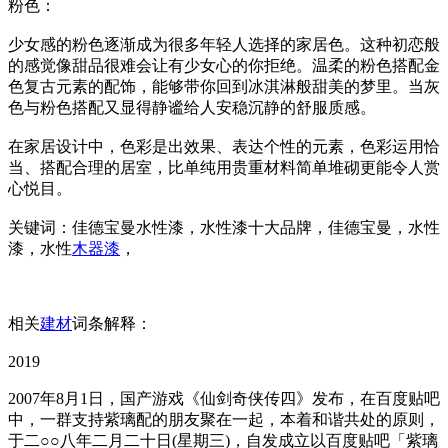
粉色：
少女感的粉色逐渐成为很多年轻人选择的家居色。这种初恋般
的感觉像甜品很难会让有少女心的你拒绝。温柔的粉色搭配金
色复古元素的配饰，能够带你回到冰淇淋般甜美的梦里。当灰
色与粉色搭配又显得静谧给人安稳沉静的舒服质感。
在家居设计中，色彩是出效果、表达个性的元素，色彩运用恰
当、搭配合理的居室，比单纯用贵重材料简单堆砌更能令人赏
心悦目。
关键词：佳德宝曼水性漆，水性漆十大品牌，佳德宝曼，水性
漆，水性
木器漆
，
相关
建材
词条解释：
2019
2007年8月1日，国产游戏《仙剑奇侠传四》发布，在百度贴吧
中，一群支持紫璃配的朋友聚在一起，本着和谐共处的原则，
于二○○八年二月二十日(星期三)，自发成立以百度贴吧「紫璃