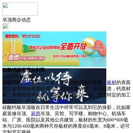
吊顶商企动态
硅酸钙板吊顶的利弊
2024-04-10 浏览:
75
硅酸钙板
吊顶
板采用质量上乘的硅酸钙板为基板，
板材
的表面
经过技术性的表面处理加工成的吊顶材料，采用硅质，钙质材
料，天然纤维等按照一定的比例混合在一起，进过特定的加工
处理成的一种新型无机
装修
建材
。
硅酸钙板吊顶板在日常生活中经常可以见到它的身影，比如家
庭装修吊顶、
厨房
吊顶、宾馆、写字楼、购物中心、机场车
站、厂房、医院以及其他公共建筑，板材的长宽为600*600毫
米与1200-600毫米两种尺存板材的厚度在6毫米、8毫米，还可
定制其它规格。