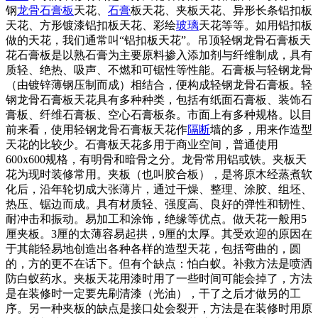
钢
龙骨
石膏板
天花、
石膏
板天花、夹板天花、异形长条铝扣板
天花、方形镀漆铝扣板天花、彩绘
玻璃
天花等等。如用铝扣板
做的天花，我们通常叫“铝扣板天花”。吊顶轻钢龙骨石膏板天
花石膏板是以熟石膏为主要原料掺入添加剂与纤维制成，具有
质轻、绝热、吸声、不燃和可锯性等性能。石膏板与轻钢龙骨
（由镀锌薄钢压制而成）相结合，便构成轻钢龙骨石膏板。轻
钢龙骨石膏板天花具有多种种类，包括有纸面石膏板、装饰石
膏板、纤维石膏板、空心石膏板条。市面上有多种规格。以目
前来看，使用轻钢龙骨石膏板天花作
隔断
墙的多，用来作造型
天花的比较少。石膏板天花多用于商业空间，普通使用
600
x600规格，有明骨和暗骨之分。龙骨常用铝或铁。夹板天
花为现时装修常用。夹板（也叫胶合板），是将原木经蒸煮软
化后，沿年轮切成大张薄片，通过干燥、整理、涂胶、组坯、
热压、锯边而成。具有材质轻、强度高、良好的弹性和韧性、
耐冲击和振动。易加工和涂饰，绝缘等优点。做天花一般用5
厘夹板。3厘的太薄容易起拱，9厘的太厚。其受欢迎的原因在
于其能轻易地创造出各种各样的造型天花，包括弯曲的，圆
的，方的更不在话下。但有个缺点：怕白蚁。补救方法是喷洒
防白蚁药水。夹板天花用漆时用了一些时间可能会掉了，方法
是在装修时一定要先刷清漆（光油），干了之后才做另的工
序。另一种夹板的缺点是接口处会裂开，方法是在装修时用原