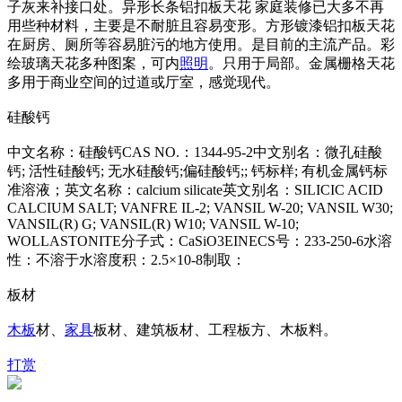
子灰来补接口处。异形长条铝扣板天花 家庭装修已大多不再
用些种材料，主要是不耐脏且容易变形。方形镀漆铝扣板天花
在厨房、厕所等容易脏污的地方使用。是目前的主流产品。彩
绘玻璃天花多种图案，可内
照明
。只用于局部。金属栅格天花
多用于商业空间的过道或厅室，感觉现代。
硅酸钙
中文名称：硅酸钙CAS NO.：1344-95-2中文别名：微孔硅酸
钙; 活性硅酸钙; 无水硅酸钙;偏硅酸钙;; 钙标样; 有机金属钙标
准溶液；英文名称：calcium silicate英文别名：SILICIC ACID
CALCIUM SALT; VANFRE IL-2; VANSIL W-20; VANSIL W30;
VANSIL(R) G; VANSIL(R) W10; VANSIL W-10;
WOLLASTONITE分子式：CaSiO3EINECS号：233-250-6水溶
性：不溶于水溶度积：2.5×10-8制取：
板材
木板
材、
家具
板材、建筑板材、工程板方、木板料。
打赏