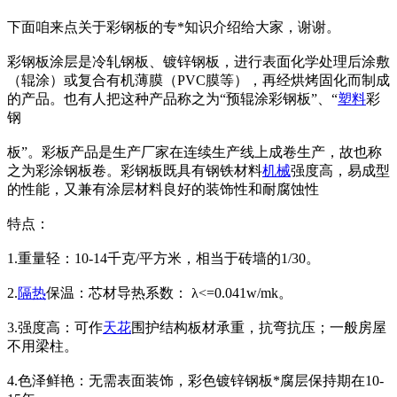
下面咱来点关于彩钢板的专*知识介绍给大家，谢谢。
彩钢板涂层是冷轧钢板、镀锌钢板，进行表面化学处理后涂敷
（辊涂）或复合有机薄膜（PVC膜等），再经烘烤固化而制成
的产品。也有人把这种产品称之为“预辊涂彩钢板”、“
塑料
彩
钢
板”。彩板产品是生产厂家在连续生产线上成卷生产，故也称
之为彩涂钢板卷。彩钢板既具有钢铁材料
机械
强度高，易成型
的性能，又兼有涂层材料良好的装饰性和耐腐蚀性
特点：
1.重量轻：10-14千克/平方米，相当于砖墙的1/30。
2.
隔热
保温：芯材导热系数： λ<=0.041w/mk。
3.强度高：可作
天花
围护结构板材承重，抗弯抗压；一般房屋
不用梁柱。
4.色泽鲜艳：无需表面装饰，彩色镀锌钢板*腐层保持期在10-