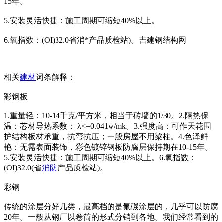
15年。
5.安装灵活快捷：施工周期可缩短40%以上。
6.氧指数：(OI)32.0省消*产品质检站)。吉建钢结构网
相关
建材
词条解释：
彩钢板
1.重量轻：10-14千克/平方米，相当于砖墙的1/30。2.隔热保
温：芯材导热系数： λ<=0.041w/mk。3.强度高：可作天花围
护结构板材承重，抗弯抗压；一般房屋不用梁柱。4.色泽鲜
艳：无需表面装饰，彩色镀锌钢板防腐层保持期在10-15年。
5.安装灵活快捷：施工周期可缩短40%以上。6.氧指数：
(OI)32.0(省
消防
产品质检站)。
彩钢
传统的涂层分好几类，最高档的是氟碳涂层的，几乎可以防腐
20年。一般从钢厂以卷筒的形式分销到各地。我们经常看到的