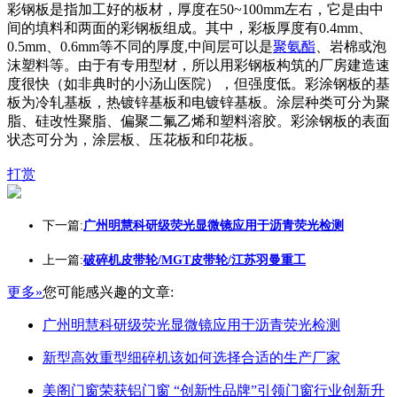
彩钢板是指加工好的板材，厚度在50~100mm左右，它是由中
间的填料和两面的彩钢板组成。其中，彩板厚度有0.4mm、
0.5mm、0.6mm等不同的厚度,中间层可以是
聚氨酯
、岩棉或泡
沫塑料等。由于有专用型材，所以用彩钢板构筑的厂房建造速
度很快（如非典时的小汤山医院），但强度低。彩涂钢板的基
板为冷轧基板，热镀锌基板和电镀锌基板。涂层种类可分为聚
脂、硅改性聚脂、偏聚二氟乙烯和塑料溶胶。彩涂钢板的表面
状态可分为，涂层板、压花板和印花板。
打赏
下一篇:
广州明慧科研级荧光显微镜应用于沥青荧光检测
上一篇:
破碎机皮带轮/MGT皮带轮/江苏羽曼重工
更多»
您可能感兴趣的文章:
广州明慧科研级荧光显微镜应用于沥青荧光检测
新型高效重型细碎机该如何选择合适的生产厂家
美阁门窗荣获铝门窗 “创新性品牌”引领门窗行业创新升