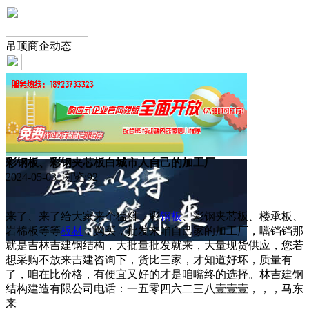
吊顶商企动态
彩钢板、彩钢夹芯板白城市人自己的加工厂
2024-05-03 浏览:
92
来了、来了给大家来个猛料，彩
钢板
、彩钢夹芯板、楼承板、
岩棉板等等
板材
，购买，批发来咱自己家的加工厂，噹铛铛那
就是吉林吉建钢结构，大批量批发就来，大量现货供应，您若
想采购不放来吉建咨询下，货比三家，才知道好坏，质量有
了，咱在比价格，有便宜又好的才是咱嘴终的选择。林吉建钢
结构建造有限公司电话：一五零四六二三八壹壹壹，，，马东
来