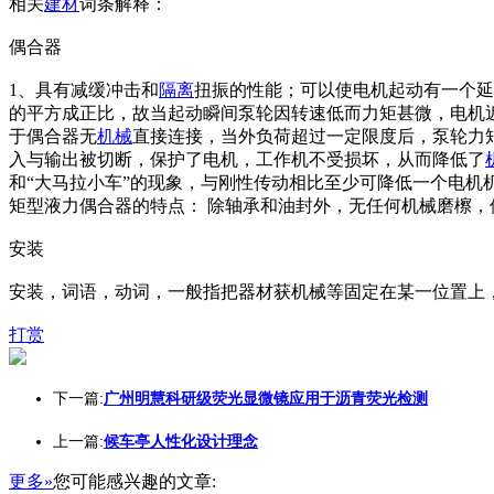
相关
建材
词条解释：
偶合器
1、具有减缓冲击和
隔离
扭振的性能；可以使电机起动有一个延
的平方成正比，故当起动瞬间泵轮因转速低而力矩甚微，电机
于偶合器无
机械
直接连接，当外负荷超过一定限度后，泵轮力
入与输出被切断，保护了电机，工作机不受损坏，从而降低了
和“大马拉小车”的现象，与刚性传动相比至少可降低一个电机
矩型液力偶合器的特点： 除轴承和油封外，无任何机械磨檫
安装
安装，词语，动词，一般指把器材获机械等固定在某一位置上
打赏
下一篇:
广州明慧科研级荧光显微镜应用于沥青荧光检测
上一篇:
候车亭人性化设计理念
更多»
您可能感兴趣的文章: