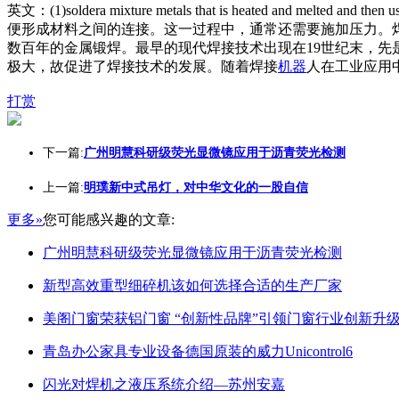
英文：(1)soldera mixture me
tals that is heated and melted and then u
便形成材料之间的连接。这一过程中，通常还需要施加压力。
数百年的金属锻焊。最早的现代焊接技术出现在19世纪末，先
极大，故促进了焊接技术的发展。随着焊接
机器
人在工业应用
打赏
下一篇:
广州明慧科研级荧光显微镜应用于沥青荧光检测
上一篇:
明璞新中式吊灯，对中华文化的一股自信
更多»
您可能感兴趣的文章:
广州明慧科研级荧光显微镜应用于沥青荧光检测
新型高效重型细碎机该如何选择合适的生产厂家
美阁门窗荣获铝门窗 “创新性品牌”引领门窗行业创新升
青岛办公家具专业设备德国原装的威力Unicontrol6
闪光对焊机之液压系统介绍—苏州安嘉