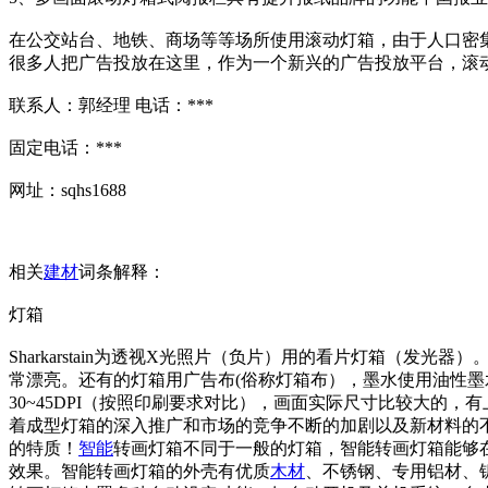
在公交站台、地铁、商场等等场所使用滚动灯箱，由于人口密
很多人把广告投放在这里，作为一个新兴的广告投放平台，滚
联系人：郭经理 电话：***
固定电话：***
网址：sqhs1688
相关
建材
词条解释：
灯箱
Sharkarstain为透视X光照片（负片）用的看片灯箱（发
常漂亮。还有的灯箱用广告布(俗称灯箱布），墨水使用油性
30~45DPI（按照印刷要求对比），画面实际尺寸比较大
着成型灯箱的深入推广和市场的竞争不断的加剧以及新材料的
的特质！
智能
转画灯箱不同于一般的灯箱，智能转画灯箱能够
效果。智能转画灯箱的外壳有优质
木材
、不锈钢、专用铝材、