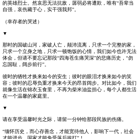
的英雄烈士。然哀思无法抗敌，孱弱必将遭欺，唯有“吾辈当
自强，哀伤藏于心，实干强我邦”。
（幸存者的哭述）
▼
那时的国破山河，家破人亡，颠沛流离，只求一个完整的家，
只求一个立身之地，只求一顿饱饭的心情，我们如今也许无法
体会，但请不要忘记那段“四海苍生痛哭深”的悲痛历史，“勿
忘国耻，阔步前行”。
彼时的牺牲才换来如今的安生；彼时的眼泪才换来如今的笑
容；彼时的忍辱负重才换来今天的昂首阔步。对比如今，我们
就像生活在锦衣玉食里，不再为柴米油盐担心，每个人都生活
在一个温馨的家庭里。
▼
请在享受温馨时光之际，请留一分钟给那段民族的伤痛。
“缅怀历史，而心存善念，才能宽待他人，影响下一代，社会
才能进步，国家才能免受落后挨打”！