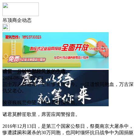
吊顶商企动态
请留一分钟给那段民族的伤痛...
2024-08-24 浏览:
94
三十万人齐遇难，空前惨变痛于今。一江遗恨同胞血，万古深
仇父老心。
陵寝巍巍悲仰望，钟山莽莽愧登临。
诸君莫醉笙歌里，席罢应闻警报音。
2016年12月13日，是第三个国家公祭日，祭奠南京大屠杀中，
惨遭蹂躏和屠杀的30万同胞，也同时缅怀抗日战争中为国捐躯