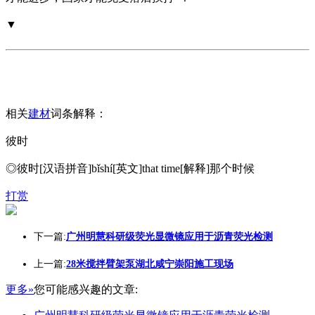
▼
相关
建材
词条解释：
彼时
◎彼时[汉语拼音]bǐshí[英文]that time[解释]那个时候
打赏
下一篇:
广州明慧科研级荧光显微镜应用于沥青荧光检测
上一篇:
28米搅拌臂架泵湖北咸宁崇阳施工现场
更多»
您可能感兴趣的文章: