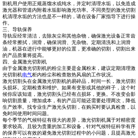
割机用户使用正规蒸馏水或纯水，并定时清理水垢，以免造成
激光器和管道内附着水垢影响激光功率。不同类型的激光切割
机清理水垢的方法也是不一样的，请在设备厂家指导下进行操
作。
三、导轨保养
导轨应经常清洁，去除灰尘和其他杂物，确保激光设备正常齿
条经常擦拭，润滑，确保润滑、无杂物。定期清洗和上润滑
油，机器在进行中能够更好的位置，更准确的切割，切割出来
的产品质量将提高。
四、金属激光切割机
由于金属激光切割机的粉尘主要是金属粉末，建议定期清理激
光切割机
电气
柜内粉尘和检查散热风扇的工作状况。
激光切割头在金属激光切割机的易碎品，时间一长，激光切割
头损坏。定期检查和维护。如果有变形或其他的样子，这个时
候你应该知道，激光切割头已经有点损坏，更换。不改变会影
响切割质量，增加成本，有的产品可能还需要处理两次，降低
生产效率。找专业生产激光头切割，在购买时要认真检查，以
免时间使用时间问题。
每个季节的气候特征有很大的差异，激光切割机属于对精密度
要求较高、且较为贵重的加工和设备，针对气候特征科学有序
的保养可以有效的避免激光切割过程中的小问题，且提高激光