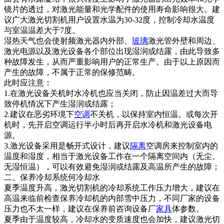
镜片的透过，对激光能量和光学配件的使用寿命影响很大。建
议广大激光切割机用户设置水温为30-32度，控制冷却水温度
与室温温差大于7度。
湿热天气也会使射频激光器内外部、
玻璃
激光管外壁和周边、
激光电源以及激光设备各个部位出现湿润或结露，由此导致多
种故障发生，从而严重影响用户的正常生产。由于以上原因而
产生的故障，不属于正常的保修范畴。
此时应注意：
1.在激光设备关机时水冷机也应当关闭，防止因温差过大而导
致停机情况下产生湿润或结露；
2.建议在恶劣环境下
空调
不关机，以保持室内恒温。或每次开
机时，先开启空调运行半小时后再开启水冷机和激光设备电
源。
3.激光设备采用是畅开式设计，建议
隔离
空调房来控制室内的
温度和湿度，相当于激光设备工作在一个隔离空间内（无尘、
无湿恒温），可以有效避免湿润或结露及高温所产生的故障；
二、保养冷却系统何冷却水
夏季温度升高，激光切割机的冷却系统工作压力增大，建议在
高温来临前检查保养冷却机的内部雪中压力，不同厂家的设备
压力也不太一样，建议在保养前咨询设备厂
家具
体参数。
夏季由于温度较高，冷却水的变质速度也会加快，建议激光切