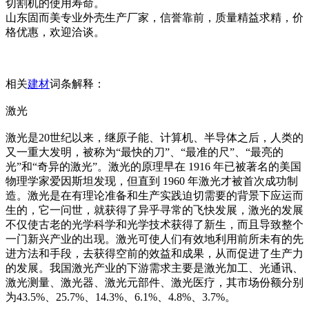
切割机的使用寿命。
山东固而美专业外壳生产厂家，信誉靠前，质量精益求精，价
格优惠，欢迎洽谈。
相关
建材
词条解释：
激光
激光是20世纪以来，继原子能、计算机、半导体之后，人类的
又一重大发明，被称为“最快的刀”、“最准的尺”、“最亮的
光”和“奇异的激光”。激光的原理早在 1916 年已被著名的美国
物理学家爱因斯坦发现，但直到 1960 年激光才被首次成功制
造。激光是在有理论准备和生产实践迫切需要的背景下应运而
生的，它一问世，就获得了异乎寻常的飞快发展，激光的发展
不仅使古老的光学科学和光学技术获得了新生，而且导致整个
一门新兴产业的出现。激光可使人们有效地利用前所未有的先
进方法和手段，去获得空前的效益和成果，从而促进了生产力
的发展。我国激光产业的下游需求主要是激光加工、光通讯、
激光测量、激光器、激光元部件、激光医疗，其市场份额分别
为43.5%、25.7%、14.3%、6.1%、4.8%、3.7%。