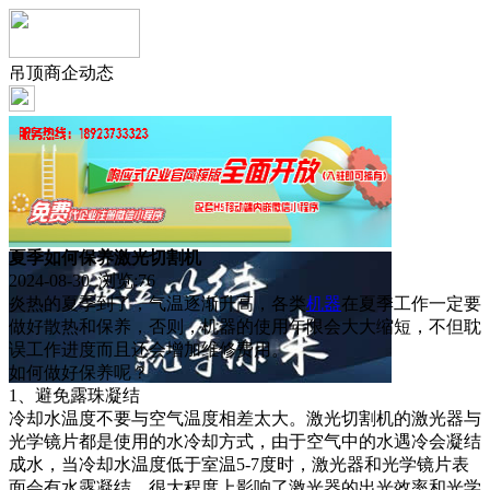
吊顶商企动态
夏季如何保养激光切割机
2024-08-30 浏览:
76
炎热的夏季到了，气温逐渐升高，各类
机器
在夏季工作一定要
做好散热和保养，否则，机器的使用年限会大大缩短，不但耽
误工作进度而且还会增加维修费用。
如何做好保养呢？
1、避免露珠凝结
冷却水温度不要与空气温度相差太大。激光切割机的激光器与
光学镜片都是使用的水冷却方式，由于空气中的水遇冷会凝结
成水，当冷却水温度低于室温5-7度时，激光器和光学镜片表
面会有水露凝结，很大程度上影响了激光器的出光效率和光学