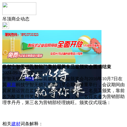
吊顶商企动态
恭贺宁智无锁孔智能门靠前届美食品鉴颁奖会圆满结束
2024-09-11 浏览:
107
宁智无锁孔
智能
门靠前届美食品鉴颁奖会与2016年10月7日在
翼
家居
科技宁智无锁孔智能门早会期间隆重举行，会议期间由
翼家居运营总监刘总为这次美食品鉴会前三名员工颁奖，靠前
名为酸菜鱼得奖者营销部经理汪峰，第二名得奖者为营销部助
理李丹丹，第三名为营销部经理姚旺。颁奖仪式现场：
相关
建材
词条解释：