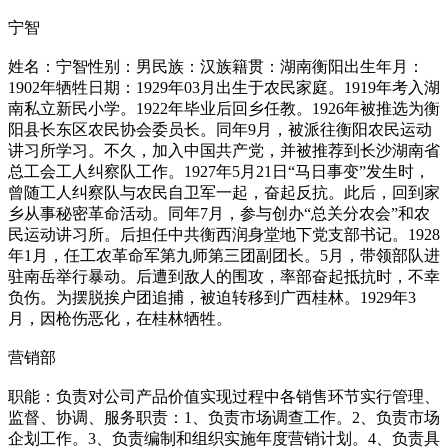
宁智
姓名：宁智性别：男民族：汉族籍贯：湖南衡阳出生年月：
1902年牺牲日期：1929年03月出生于农民家庭。1919年考入湖
南私立新民小学。1922年毕业后回乡任教。1926年被推选为衡
阳县长东区农民协会委员长。同年9月，被派往衡阳农民运动
讲习所学习。不久，加入中国共产党，并被推荐到长沙湖南省
总工会工人纠察队工作。1927年5月21日“马日事变”发生时，
曾随工人纠察队与农民自卫军一起，奋起反抗。此后，回到家
乡从事秘密革命活动。同年7月，参与创办“总关分农会”和农
民运动讲习所。后担任中共衡西润身堂地下党支部书记。1928
年1月，任工农革命军第九师第三团副团长。5月，带领部队进
驻南岳举行暴动。后遭到敌人的围攻，率部奋起抵抗时，不幸
负伤。为摆脱挨户团追捕，被迫转移到广西桂林。1929年3
月，因枪伤恶化，在桂林牺牲。
营销部
职能：负责对公司产品价值实现过程中各销售环节实行管理、
监督、协调、服务职责：1、负责市场调查工作。2、负责市场
企划工作。3、负责编制和组织实施年度营销计划。4、负责具