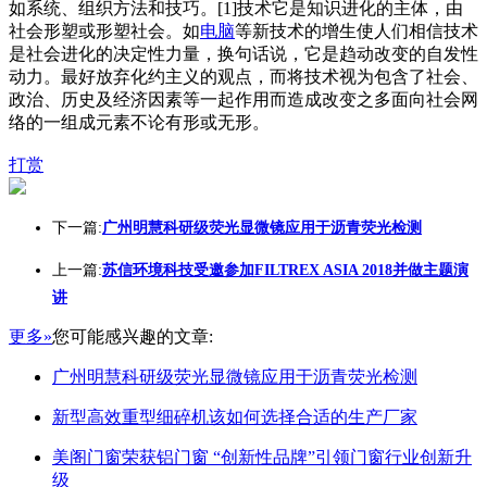
如系统、组织方法和技巧。[1]技术它是知识进化的主体，由
社会形塑或形塑社会。如
电脑
等新技术的增生使人们相信技术
是社会进化的决定性力量，换句话说，它是趋动改变的自发性
动力。最好放弃化约主义的观点，而将技术视为包含了社会、
政治、历史及经济因素等一起作用而造成改变之多面向社会网
络的一组成元素不论有形或无形。
打赏
下一篇:
广州明慧科研级荧光显微镜应用于沥青荧光检测
上一篇:
苏信环境科技受邀参加FILTREX ASIA 2018并做主题演
讲
更多»
您可能感兴趣的文章:
广州明慧科研级荧光显微镜应用于沥青荧光检测
新型高效重型细碎机该如何选择合适的生产厂家
美阁门窗荣获铝门窗 “创新性品牌”引领门窗行业创新升
级