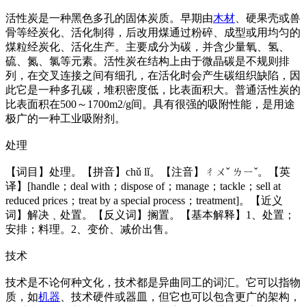
活性炭是一种黑色多孔的固体炭质。早期由
木材
、硬果壳或兽
骨等经炭化、活化制得，后改用煤通过粉碎、成型或用均匀的
煤粒经炭化、活化生产。主要成分为碳，并含少量氧、氢、
硫、氮、氯等元素。活性炭在结构上由于微晶碳是不规则排
列，在交叉连接之间有细孔，在活化时会产生碳组织缺陷，因
此它是一种多孔碳，堆积密度低，比表面积大。普通活性炭的
比表面积在500～1700m2/g间。具有很强的吸附性能，是用途
极广的一种工业吸附剂。
处理
【词目】处理。【拼音】chǔ lǐ。【注音】ㄔㄨˇ ㄌㄧˇ。【英
译】[handle；deal with；dispose of；manage；tackle；sell at
reduced prices；treat by a special process；treatment]。【近义
词】解决﹑处置。【反义词】搁置。【基本解释】1、处置；
安排；料理。2、变价、减价出售。
技术
技术是不论何种文化，技术都是异曲同工的词汇。它可以指物
质，如
机器
、技术硬件或器皿，但它也可以包含更广的架构，