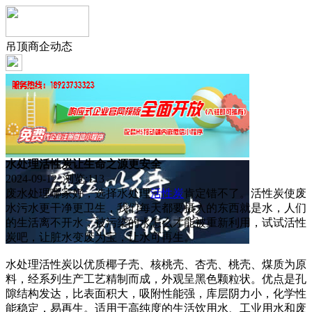
吊顶商企动态
水处理活性炭让生命之源更安全
2024-09-12 浏览:
113
废水处理哪家好，选择水处理
活性炭
肯定错不了。活性炭使废
水污水更干净更卫生，我们每天都要摄入的东西就是水，人们
的生活离不开水，被污染的水怎么才能被重新利用，试试活性
炭吧，让脏水变废为宝，让水可再生。
水处理活性炭以优质椰子壳、核桃壳、杏壳、桃壳、煤质为原
料，经系列生产工艺精制而成，外观呈黑色颗粒状。优点是孔
隙结构发达，比表面积大，吸附性能强，库层阴力小，化学性
能稳定，易再生。适用于高纯度的生活饮用水、工业用水和废