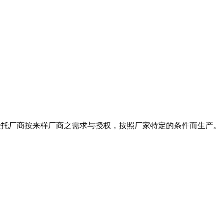
nufacturer）是受托厂商按来样厂商之需求与授权，按照厂家特定