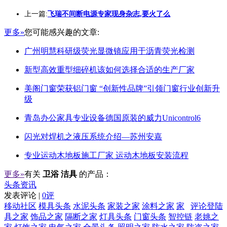
上一篇:
飞瑞不间断电源专家现身杂志,要火了么
更多»
您可能感兴趣的文章:
广州明慧科研级荧光显微镜应用于沥青荧光检测
新型高效重型细碎机该如何选择合适的生产厂家
美阁门窗荣获铝门窗 “创新性品牌”引领门窗行业创新升
级
青岛办公家具专业设备德国原装的威力Unicontrol6
闪光对焊机之液压系统介绍—苏州安嘉
专业运动木地板施工厂家 运动木地板安装流程
更多»
有关
卫浴 洁具
的产品：
头条资讯
发表评论 |
0评
移动社区
模具头条
水泥头条
家装之家
涂料之家
家
评论登陆
具之家
饰品之家
隔断之家
灯具头条
门窗头条
智控链
老姚之