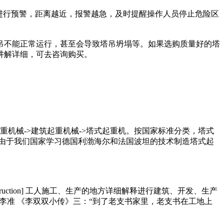
进行预警，距离越近，报警越急，及时提醒操作人员停止危险区
吊不能正常运行，甚至会导致塔吊坍塌等。如果选购质量好的塔
讲解详细，可去咨询购买。
>起重机械->建筑起重机械->塔式起重机。按国家标准分类，塔式
然，由于我们国家学习德国利渤海尔和法国波坦的技术制造塔式起
construction] 工人施工、生产的地方详细解释进行建筑、开发、生产
李准 《李双双小传》三：“到了老支书家里，老支书在工地上