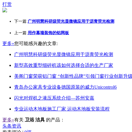
打赏
下一篇:
广州明慧科研级荧光显微镜应用于沥青荧光检测
上一篇:
用作幕墙装饰的铝网板
更多»
您可能感兴趣的文章:
广州明慧科研级荧光显微镜应用于沥青荧光检测
新型高效重型细碎机该如何选择合适的生产厂家
美阁门窗荣获铝门窗 “创新性品牌”引领门窗行业创新升
青岛办公家具专业设备德国原装的威力Unicontrol6
闪光对焊机之液压系统介绍—苏州安嘉
专业运动木地板施工厂家 运动木地板安装流程
更多»
有关
卫浴 洁具
的产品：
头条资讯