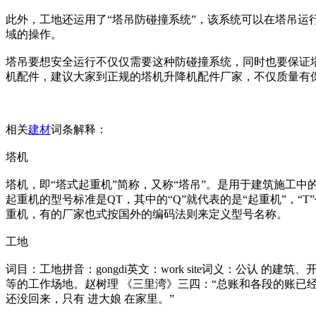
此外，工地还运用了“塔吊防碰撞系统”，该系统可以在塔吊运
域的操作。
塔吊要想安全运行不仅仅需要这种防碰撞系统，同时也要保证
机配件，建议大家到正规的塔机升降机配件厂家，不仅质量有
相关
建材
词条解释：
塔机
塔机，即“塔式起重机”简称，又称“塔吊”。是用于建筑施工
起重机的型号标准是QT，其中的“Q”就代表的是“起重机”，
重机，有的厂家也式按国外的编码法则来定义型号名称。
工地
词目：工地拼音：gongdi英文：work site词义：公认 的建筑、开
等的工作场地。赵树理 《三里湾》三四：“总账和各段的账已
还没回来，只有 进大娘 在家里。”