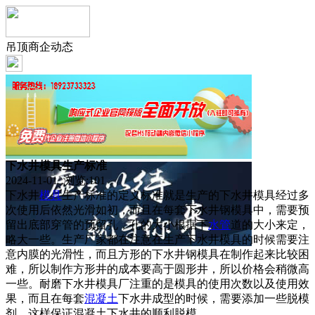
吊顶商企动态
下水井模具生产标准
2024-11-01 浏览:
101
下水井
模具
生产标准的定义标准就是生产的下水井模具经过多
次使用后依然光滑如初，而且在每套下水井钢模具中，需要预
留出底部穿管的预留孔，孔的大小根据下
水管
道的大小来定，
略大一些。生产厂家都在注意在生产下水井模具的时候需要注
意内膜的光滑性，而且方形的下水井钢模具在制作起来比较困
难，所以制作方形井的成本要高于圆形井，所以价格会稍微高
一些。耐磨下水井模具厂注重的是模具的使用次数以及使用效
果，而且在每套
混凝土
下水井成型的时候，需要添加一些脱模
剂，这样保证混凝土下水井的顺利脱模。