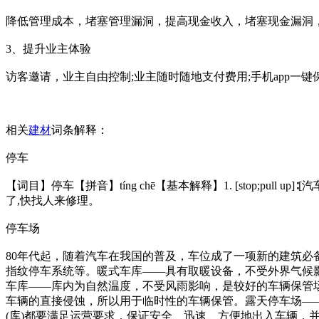
降低管理成本，堵塞管理漏洞，提高现金收入，堵塞现金漏洞
3、提升业主体验
访客邀请，业主自由控制;业主随时随地支付费用;手机app一
相关
建材
词条解释：
停车
【词目】停车【拼音】tíng chē【基本解释】1. [stop;pull up
了,快找人来修理。
停车场
80年代起，随着汽车在我国的普及，车位成了一项新的建筑
指纹停车系统等。暖式车库——具有取暖设备，不受外界气候
车库——库内为自然温度，不受风雨影响，是较好的车辆保管
车辆的直接侵蚀，所以用于临时性的车辆保管。露天停车场—
(库)都要满足运营要求，保证安全、迅速、方便地出入车辆，