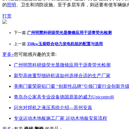
的
照明
、卫生和消防设施。至于多层车库，则还要有使车辆纵
打赏
下一篇:
广州明慧科研级荧光显微镜应用于沥青荧光检测
上一篇:
350kw玉柴联合动力发电机组的配置与选用
更多»
您可能感兴趣的文章:
广州明慧科研级荧光显微镜应用于沥青荧光检测
新型高效重型细碎机该如何选择合适的生产厂家
美阁门窗荣获铝门窗 “创新性品牌”引领门窗行业创新升
青岛办公家具专业设备德国原装的威力Unicontrol6
闪光对焊机之液压系统介绍—苏州安嘉
专业运动木地板施工厂家 运动木地板安装流程
更多»
有关
瓷砖 陶瓷
的产品：