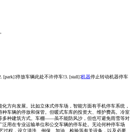
接。
rk]∶停放车辆此处不许停车!3. [stall]∶
机器
停止转动机器停车
能化方向发展。比如立体式停车场，智能方面有手机停车系统，
特种车辆的停放和保管。但暖式车库的投资大、维护费高。冷室
等多种建筑方式。车棚——虽不能防风沙，但也可避免雨雪等对
广泛用在专业运输单位和公交车辆的停车处。无论何种停车场
工艺过程，设立清洗、例保、加油、检验等有关设备，以及必要