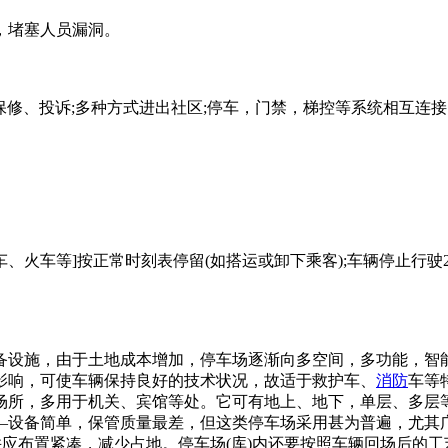
，堵塞人员漏洞。
键保修、投诉;多种方式进出社区;停车，门禁，梯控等系统相互连
]∶[汽车、火车等]按正常时刻表停留(如搭运或卸下乘客);车辆停止行驶2. [pa
必备设施，由于土地成本增加，停车场逐渐向多空间，多功能，智
影响，可使车辆保持良好的技术状况，故适于救护车、
消防
车等
场所，多用于机关、宾馆等处。它可有地上、地下，单层、多层
—设备简单，保管质量最差，但这类停车场采用甚为普遍，尤其
并应布置紧凑，减少占地。停车场(库)内还要按照车辆回场后的