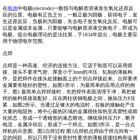
在
电池
中电极(electrode)一般指与电解质溶液发生氧化还原反
应的位置。电极有正负之分，一般正极为阴极，获得电子，发
生还原反应，负极则为阳极，失去电子发生氧化反应。电极可
以是金属或非金属，只要能够与电解质溶液交换电子，即成为
电极。提出电极理论的是法拉第，于1834年提出，电极主要应
用于物理电学范围。
点焊
点焊是一种高速、经济的连接方法。它适于制造可以采用搭
接、接头不要求气密、厚度小于3mm的冲压、轧制的薄板构
件。是把焊件在接头处接触面上的个别点焊接起来。点焊要求
金属要有较好的塑性。如图1所示，为最简单的应用点焊的例
子。图1 最简单点焊焊接时，先把焊件表面清理干净，再把被
焊的板料搭接装配好，压在两柱状铜电极之间，施加压力P压
紧，如图2所示。当通过足够大的电流时，在板的接触处产生
大量的电阻热，将中心最热区域的金属很快加热至高塑性或熔
化状态，形成一个透镜形的液态熔池。继续保持压力P，断开
电流，金属冷却后，形成了一个焊点。如图3所示，是一台点
焊机的示意图。图2点焊过程 图3点焊机点焊由于焊点间有一
定的间距，所以只用于没有密封性要求的薄板搭接结构和金属