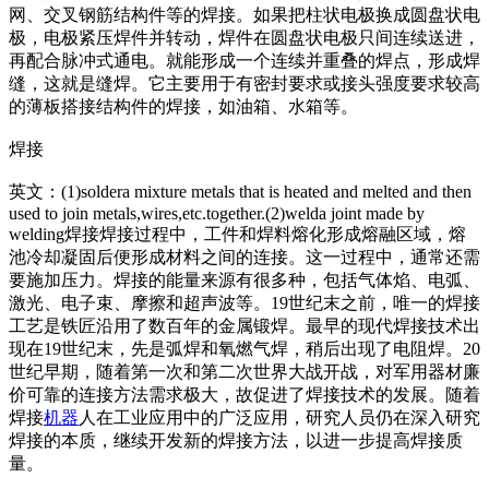
网、交叉钢筋结构件等的焊接。如果把柱状电极换成圆盘状电
极，电极紧压焊件并转动，焊件在圆盘状电极只间连续送进，
再配合脉冲式通电。就能形成一个连续并重叠的焊点，形成焊
缝，这就是缝焊。它主要用于有密封要求或接头强度要求较高
的薄板搭接结构件的焊接，如油箱、水箱等。
焊接
英文：(1)soldera mixture me
tals that is heated and melted and then
used to join me
tals,wires,etc.together.(2)welda joint made by
welding焊接焊接过程中，工件和焊料熔化形成熔融区域，熔
池冷却凝固后便形成材料之间的连接。这一过程中，通常还需
要施加压力。焊接的能量来源有很多种，包括气体焰、电弧、
激光、电子束、摩擦和超声波等。19世纪末之前，唯一的焊接
工艺是铁匠沿用了数百年的金属锻焊。最早的现代焊接技术出
现在19世纪末，先是弧焊和氧燃气焊，稍后出现了电阻焊。20
世纪早期，随着第一次和第二次世界大战开战，对军用器材廉
价可靠的连接方法需求极大，故促进了焊接技术的发展。随着
焊接
机器
人在工业应用中的广泛应用，研究人员仍在深入研究
焊接的本质，继续开发新的焊接方法，以进一步提高焊接质
量。