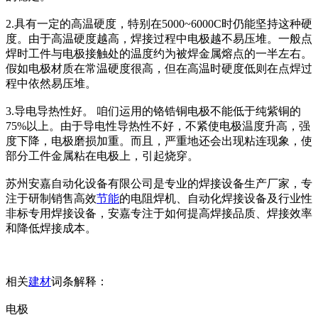
2.具有一定的高温硬度，特别在5000~6000C时仍能坚持这种硬
度。由于高温硬度越高，焊接过程中电极越不易压堆。一般点
焊时工件与电极接触处的温度约为被焊金属熔点的一半左右。
假如电极材质在常温硬度很高，但在高温时硬度低则在点焊过
程中依然易压堆。
3.导电导热性好。 咱们运用的铬锆铜电极不能低于纯紫铜的
75%以上。由于导电性导热性不好，不紧使电极温度升高，强
度下降，电极磨损加重。而且，严重地还会出现粘连现象，使
部分工件金属粘在电极上，引起烧穿。
苏州安嘉自动化设备有限公司是专业的焊接设备生产厂家，专
注于研制销售高效
节能
的电阻焊机、自动化焊接设备及行业性
非标专用焊接设备，安嘉专注于如何提高焊接品质、焊接效率
和降低焊接成本。
相关
建材
词条解释：
电极