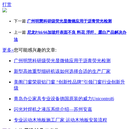
打赏
下一篇:
广州明慧科研级荧光显微镜应用于沥青荧光检测
上一篇:
尼龙PA6/66加玻纤表面不良 料花 浮纤、露白产品解决办
法
更多»
您可能感兴趣的文章:
广州明慧科研级荧光显微镜应用于沥青荧光检测
新型高效重型细碎机该如何选择合适的生产厂家
美阁门窗荣获铝门窗 “创新性品牌”引领门窗行业创新升
级
青岛办公家具专业设备德国原装的威力Unicontrol6
闪光对焊机之液压系统介绍—苏州安嘉
专业运动木地板施工厂家 运动木地板安装流程