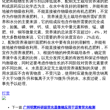
化肥和植物生长调节剂以降低成本。配制无土栽培营养液的肥
料或原药应以化学态为主，在水中有良好的溶解性，并能有效
地被作物吸收利用。不能直接被作物吸收的有机态肥料，不宜
作为作物营养液肥料。1、营养液是无土栽培作物所需矿质营
养和水分的主要来源，它的组成应包含作物所需要的完全成
分，如氮、磷、钾、钙、镁、硫等大中量元素和铁、锰、硼
肥、锌、铜等微量元素。营养液的总浓度不宜超过0．4%，对
绝大多数植物来说，它们需要的养分浓度宜在0．2%左右。
2、配制营养液做叶面肥料在水中要有良好的溶解性，并能有
效地被作物吸收利用。不能直接被作物吸收的有机态肥料，不
宜作为营养液肥料。3、根据作物的种类和栽培条件，确定营
养液中各元素的比例，以充分发挥元素的有效性和保证作物的
均衡吸收，同时还要考虑作物生长的不同阶段对营养元素要求
的不同比例。4、水质是决定无土栽培营养液配制的关键，所
用水源应不含有害物质，不受污染，使用时应避免使用含钠离
子大于50微升/升和氯离子大于70微升/升的水。水质过硬，应
事先予以处理。
打赏
下一篇:
广州明慧科研级荧光显微镜应用于沥青荧光检测