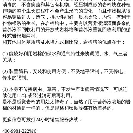
消毒的，不含病菌和其它有机物。经压制成形的岩棉块在种植
作物的整个生长过程中不会产生形态的变化，而且作物根系很
容易穿插进去，透气，持水性能好，质地柔软，均匀，有利于
作物根系的生长。在岩棉培中，主要有以营养液滴灌而多余的
营养液不回收利用的开放式岩棉培和营养液重复回收利用的循
环式岩棉培两种。
和其他固体基质培及水培方式相比较，岩棉培的优点在于：
(1) 能较好利用岩棉的保水和通气特性来协调肥、水、气三者
关系；
(2) 装置简易，安装和使用方便，不受地平限制，不受停电、
停水的限制。
(3) 本身不传播病虫、草害，不发生严重病害情况下，可以连
续使用1-2年或经过消毒后再利用。
是不是感觉岩棉的用处太神奇了，当然了用于营养液栽培的岩
棉的材质是一样的，但是规格和密度等都有所差异的。
更多信息可拨打24小时销售服务热线：
400-9981-222转6