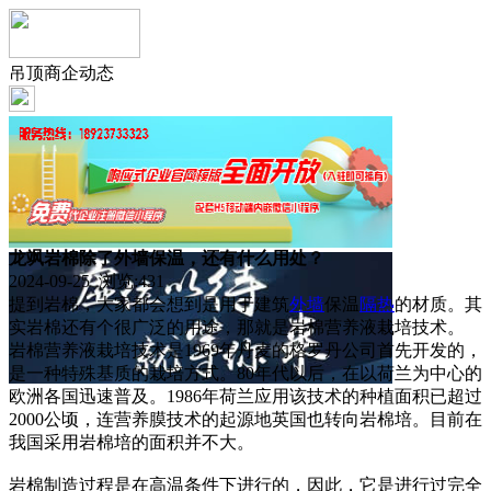
吊顶商企动态
龙飒岩棉除了外墙保温，还有什么用处？
2024-09-25 浏览:
431
提到岩棉，大家都会想到是用于建筑
外墙
保温
隔热
的材质。其
实岩棉还有个很广泛的用途，那就是岩棉营养液栽培技术。
岩棉营养液栽培技术是1969年丹麦的格罗丹公司首先开发的，
是一种特殊基质的栽培方式。80年代以后，在以荷兰为中心的
欧洲各国迅速普及。1986年荷兰应用该技术的种植面积已超过
2000公顷，连营养膜技术的起源地英国也转向岩棉培。目前在
我国采用岩棉培的面积并不大。
岩棉制造过程是在高温条件下进行的，因此，它是进行过完全