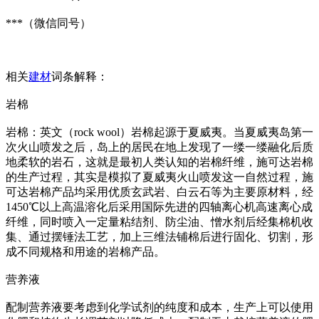
***（微信同号）
相关
建材
词条解释：
岩棉
岩棉：英文（rock wool）岩棉起源于夏威夷。当夏威夷岛第一
次火山喷发之后，岛上的居民在地上发现了一缕一缕融化后质
地柔软的岩石，这就是最初人类认知的岩棉纤维，施可达岩棉
的生产过程，其实是模拟了夏威夷火山喷发这一自然过程，施
可达岩棉产品均采用优质玄武岩、白云石等为主要原材料，经
1450℃以上高温溶化后采用国际先进的四轴离心机高速离心成
纤维，同时喷入一定量粘结剂、防尘油、憎水剂后经集棉机收
集、通过摆锤法工艺，加上三维法铺棉后进行固化、切割，形
成不同规格和用途的岩棉产品。
营养液
配制营养液要考虑到化学试剂的纯度和成本，生产上可以使用