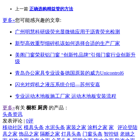
上一篇:
正确选购精益管的方法
更多»
您可能感兴趣的文章:
广州明慧科研级荧光显微镜应用于沥青荧光检测
新型高效重型细碎机该如何选择合适的生产厂家
美阁门窗荣获铝门窗 “创新性品牌”引领门窗行业创新升
级
青岛办公家具专业设备德国原装的威力Unicontrol6
闪光对焊机之液压系统介绍—苏州安嘉
专业运动木地板施工厂家 运动木地板安装流程
更多»
有关
橱柜 厨房
的产品：
头条资讯
发表评论 |
0评
移动社区
模具头条
水泥头条
家装之家
涂料之家
家
评论登陆
具之家
饰品之家
隔断之家
灯具头条
门窗头条
智控链
老姚之