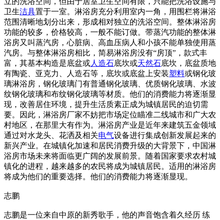
立的洗浴空间，但由于居室卫生空间有限，只能把洗浴设施与
卫生
洁具
置于一室。淋浴房充分利用室内一角，用围栏将淋浴
范围清晰地划分出来，形成相对独立的洗浴空间。整体淋浴房
功能的较多，价格较高，一般不能订做。带蒸汽功能的整体淋
浴房又叫蒸汽房，心脏病、高血压病人和小孩不能单独使用蒸
汽房。与整体淋浴房相比，简易淋浴房没有“房顶”，款式丰
富，其基本构造是底盆或
人造石
底坎或
天然石
底坎，底盆质地
有陶瓷、亚克力、人造石等，底坎或底盆上安装
塑料
或钢化玻
璃淋浴房，钢化玻璃门有普通钢化玻璃、优质钢化玻璃、水波
纹钢化玻璃和布纹钢化玻璃等材质。他们的消费能力将逐渐显
现，改善居住环境，提升生活质素正成为城镇居民的迫切需
要。因此，淋浴房厂家不妨把市场定位瞄准二线城市和广大农
村地区，在那里大有作为。淋浴房产业是近年来建筑五金领域
通过对水龙头、花洒及相关
电气
设备进行集成创新发展起来的
新兴产业。在城镇化加速和居民消费升级的大背景下，中国淋
浴房市场未来将面临更广阔的发展前景。随着国家要求农村城
镇化的进程，越来越多的农民将成为城镇居民。适用的淋浴房
将成为他们的重要选择。他们的消费能力将逐渐显现。
志鹏
志鹏是一位来自中原的新秀歌手，他的声音饱含着久经历 练