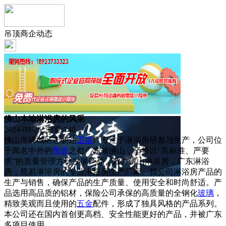
吊顶商企动态
佛山本地淋浴房的风采
2024-09-26 浏览:
140
佛山市禅城区志鹏达
卫浴
厂专注于淋浴房研发与生产，公司位
于闻名中外的
陶瓷
之都广东省佛山，坚持以“高标准、严要
求”的质量管理方针发展产品，致力佛山淋浴房，广东淋浴
房，简易淋浴房的专业淋浴房生产厂家。我公司淋浴房产品的
生产与销售，确保产品的生产质量、使用安全和时尚舒适。产
品选用高品质的铝材，保险公司承保的高质量的全钢化
玻璃
，
精致美观而且使用的
五金
配件，形成了独具风格的产品系列。
本公司还在国内首创更高档、安全性能更好的产品，并被广东
多项目使用。