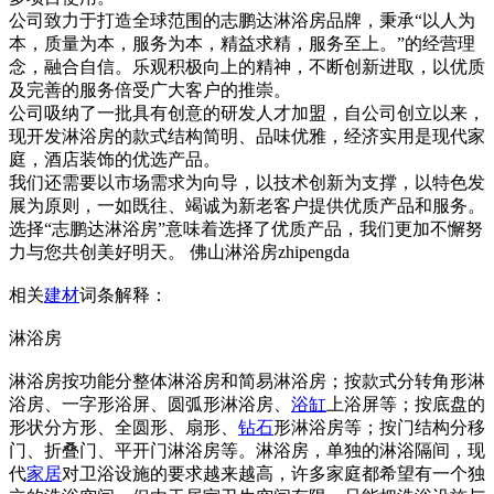
公司致力于打造全球范围的志鹏达淋浴房品牌，秉承“以人为
本，质量为本，服务为本，精益求精，服务至上。”的经营理
念，融合自信。乐观积极向上的精神，不断创新进取，以优质
及完善的服务倍受广大客户的推崇。
公司吸纳了一批具有创意的研发人才加盟，自公司创立以来，
现开发淋浴房的款式结构简明、品味优雅，经济实用是现代家
庭，酒店装饰的优选产品。
我们还需要以市场需求为向导，以技术创新为支撑，以特色发
展为原则，一如既往、竭诚为新老客户提供优质产品和服务。
选择“志鹏达淋浴房”意味着选择了优质产品，我们更加不懈努
力与您共创美好明天。 佛山淋浴房zhipengda
相关
建材
词条解释：
淋浴房
淋浴房按功能分整体淋浴房和简易淋浴房；按款式分转角形淋
浴房、一字形浴屏、圆弧形淋浴房、
浴缸
上浴屏等；按底盘的
形状分方形、全圆形、扇形、
钻石
形淋浴房等；按门结构分移
门、折叠门、平开门淋浴房等。淋浴房，单独的淋浴隔间，现
代
家居
对卫浴设施的要求越来越高，许多家庭都希望有一个独