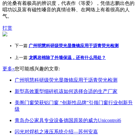
的沧桑有着极高的辨识度，代表作《等爱》，凭借志鹏出色的
唱功以及富有磁性嗓音的真情诠释、在网络上有着很高的人
气。
打赏
下一篇:
广州明慧科研级荧光显微镜应用于沥青荧光检测
上一篇:
龙飒岩棉除了外墙保温，还有什么用处？
更多»
您可能感兴趣的文章:
广州明慧科研级荧光显微镜应用于沥青荧光检测
新型高效重型细碎机该如何选择合适的生产厂家
美阁门窗荣获铝门窗 “创新性品牌”引领门窗行业创新升
级
青岛办公家具专业设备德国原装的威力Unicontrol6
闪光对焊机之液压系统介绍—苏州安嘉